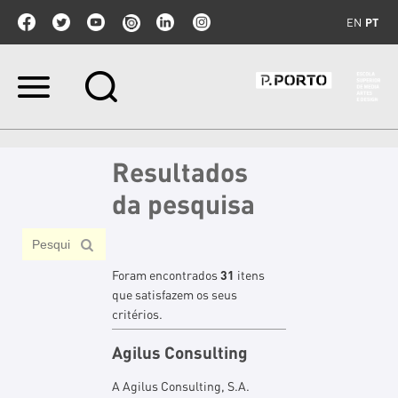
EN
PT
Ir
para
o
conteúdo.
|
Resultados
Ir
para
da pesquisa
a
navegação
Foram encontrados
31
itens
que satisfazem os seus
critérios.
Agilus Consulting
A Agilus Consulting, S.A.