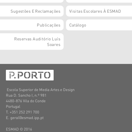
Sugestões E Reclamações
Visitas Escolares À ESMAD
Publicações
Catálogo
Reservas Auditório Luís
Soares
Escola Superior de Media Artes e Design
Rua D. Sancho I, n.º 981
4480-876 Vila do Conde
Portugal
T. +351 252 291 700
E. geral@esmad.ipp.pt
ESMAD © 2016