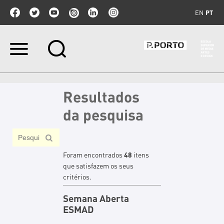
EN
PT
Ir
para
o
conteúdo.
|
Resultados
Ir
para
da pesquisa
a
navegação
Foram encontrados
48
itens
que satisfazem os seus
critérios.
Semana Aberta
ESMAD