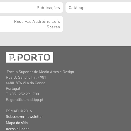
Publicações
Catálogo
Reservas Auditório Luís
Soares
Escola Superior de Media Artes e Design
Rua D. Sancho I, n.º 981
4480-876 Vila do Conde
Portugal
T. +351 252 291 700
E. geral@esmad.ipp.pt
ESMAD © 2016
Subscrever newsletter
Mapa do sítio
Acessibilidade