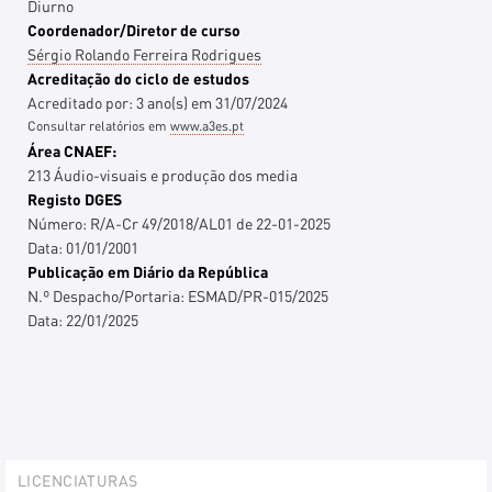
Diurno
Coordenador/Diretor de curso
Sérgio Rolando Ferreira Rodrigues
Acreditação do ciclo de estudos
Acreditado por:
3
ano(s)
em
31/07/2024
Consultar relatórios em
www.a3es.pt
Área CNAEF:
213 Áudio-visuais e produção dos media
Registo DGES
Número:
R/A-Cr 49/2018/AL01 de 22-01-2025
Data:
01/01/2001
Publicação em Diário da República
N.º Despacho/Portaria:
ESMAD/PR-015/2025
Data:
22/01/2025
Explorer
LICENCIATURAS
Portlet