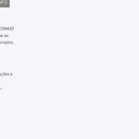
INFO
(ESMAD)
as ao
projeto,
ações e
,