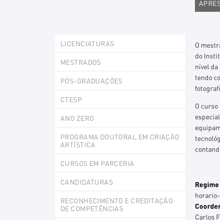
APRE
Explorer
LICENCIATURAS
Portlet
O mestr
do Insti
MESTRADOS
nível da
tendo co
PÓS-GRADUAÇÕES
fotograf
CTESP
O curso 
especial
ANO ZERO
equipam
PROGRAMA DOUTORAL EM CRIAÇÃO
tecnológ
ARTÍSTICA
contando
CURSOS EM PARCERIA
CANDIDATURAS
Regime 
horario
RECONHECIMENTO E CREDITAÇÃO
Coorden
DE COMPETÊNCIAS
Carlos F