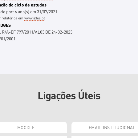
ação do ciclo de estudos
ado por:
6
ano(s)
em
31/07/2021
 relatórios em
www.a3es.pt
 DGES
:
R/A-EF 797/2011/AL03 DE 24-02-2023
/01/2001
Ligações Úteis
MOODLE
EMAIL INSTITUCIONAL