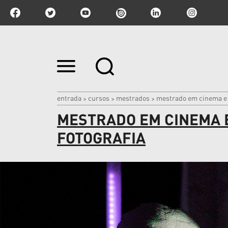
Ir
para
o
conteúdo.
|
entrada
cursos
mestrados
mestrado em cinema e f
>
>
>
Ir
MESTRADO EM CINEMA E
para
a
navegação
FOTOGRAFIA