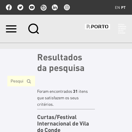
EN
PT
Ir
para
o
conteúdo.
|
Resultados
Ir
para
da pesquisa
a
navegação
Foram encontrados
31
itens
que satisfazem os seus
critérios.
Curtas/Festival
Internacional de Vila
do Conde