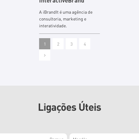
InteractiveBrand
A iBrandIt é uma agência de
consultoria, marketing e
interatividade.
1
2
3
4
Ligações Úteis