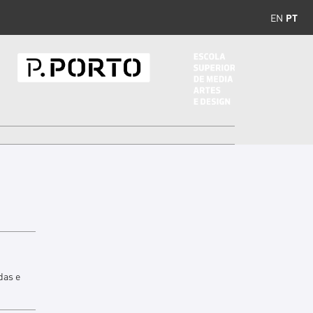
EN
PT
das e