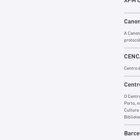
Canon
A Canon
protoco
CENC
Centro d
Centr
O Centro
Porto, n
Cultura 
Bibliot
Barce