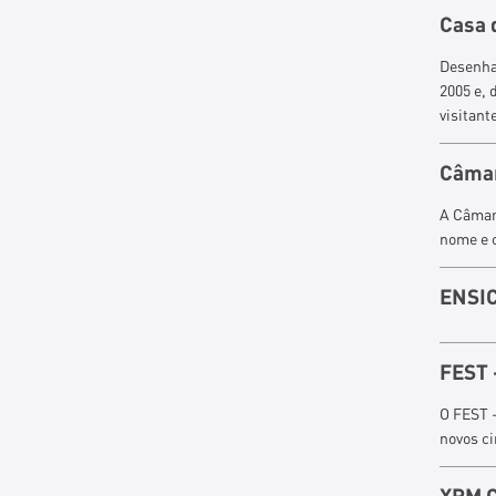
Casa 
Desenha
2005 e, 
visitant
Câmar
A Câmar
nome e 
ENSI
FEST 
O FEST -
novos ci
XPM C