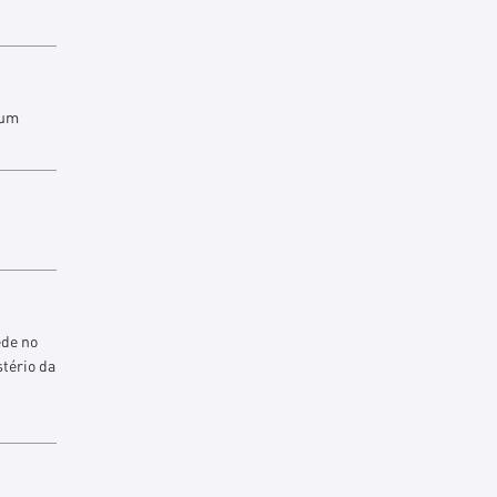
 um
ede no
stério da