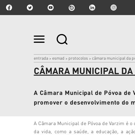
Ir
para
o
conteúdo.
|
entrada
esmad
protocolos
câmara municipal da p
>
>
>
Ir
CÂMARA MUNICIPAL DA 
para
a
navegação
A Câmara Municipal de Póvoa de 
promover o desenvolvimento do m
A Câmara Municipal de Póvoa de Varzim é o 
da vida, como a saúde, a educação, a ação