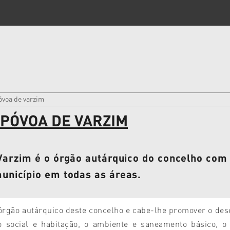
óvoa de varzim
PÓVOA DE VARZIM
Varzim é o órgão autárquico do concelho co
unicípio em todas as áreas.
órgão autárquico deste concelho e cabe-lhe promover o des
 social e habitação, o ambiente e saneamento básico, o