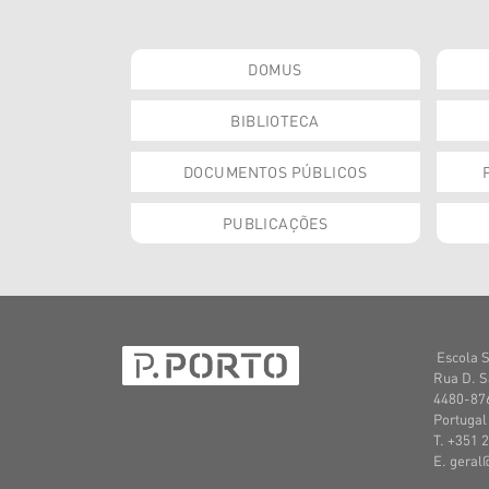
DOMUS
BIBLIOTECA
DOCUMENTOS PÚBLICOS
PUBLICAÇÕES
Escola S
Rua D. S
4480-876
Portugal
T. +351 
E. geral