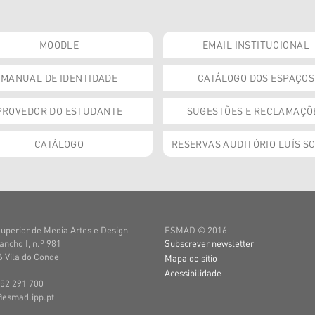
MOODLE
EMAIL INSTITUCIONAL
MANUAL DE IDENTIDADE
CATÁLOGO DOS ESPAÇOS
PROVEDOR DO ESTUDANTE
SUGESTÕES E RECLAMAÇÕ
CATÁLOGO
RESERVAS AUDITÓRIO LUÍS S
uperior de Media Artes e Design
ESMAD © 2016
ancho I, n.º 981
Subscrever newsletter
 Vila do Conde
Mapa do sítio
Acessibilidade
252 291 700
@esmad.ipp.pt