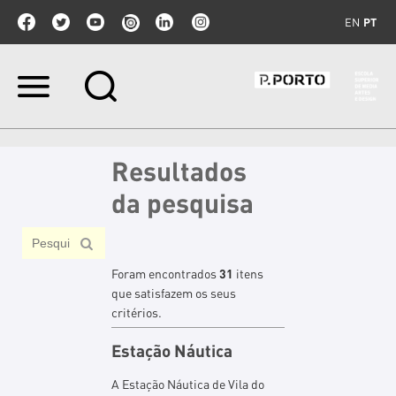
EN
PT
Ir
para
o
conteúdo.
|
Resultados
Ir
para
da pesquisa
a
navegação
Foram encontrados
31
itens
que satisfazem os seus
critérios.
Estação Náutica
A Estação Náutica de Vila do