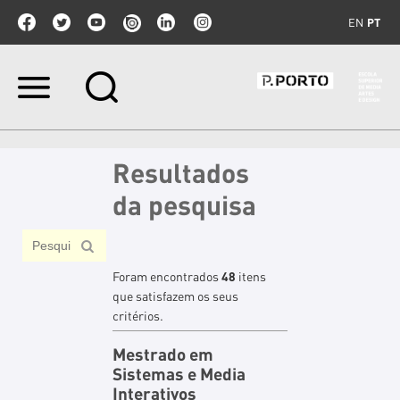
EN
PT
Ir
para
o
conteúdo.
|
Resultados
Ir
para
da pesquisa
a
navegação
Foram encontrados
48
itens
que satisfazem os seus
critérios.
Mestrado em
Sistemas e Media
Interativos