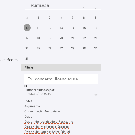
Agosto
PARTILHAR
1
2
3
4
5
6
7
8
9
10
11
12
13
14
15
16
17
18
19
20
21
22
23
24
25
26
27
28
29
30
31
os e Redes
Filters
Filtrar resultados por:
ESMAD/CURSOS
ESMAD
Argumento
Comunicação Audiovisual
Design
Design de Identidade e Packaging
Design de Interiores e Espaços
Design de Jogos e Anim. Digital