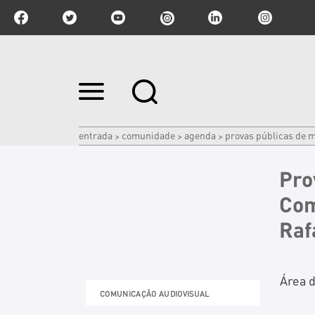
Ir
para
o
conteúdo.
|
entrada
comunidade
agenda
provas públicas de m
>
>
>
Ir
para
a
Pro
navegação
Com
Raf
Área 
COMUNICAÇÃO AUDIOVISUAL