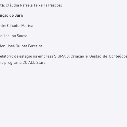
ta
: Cláudia Rafaela Teixeira Pascoal
uição do Jurí
:
nte: Cláudia Marisa
e: Isolino Sousa
or: José Quinta Ferreira
Relatório de estágio na empresa SIGMA 3: Criação e Gestão de Conteúd
 no programa CC ALL Stars