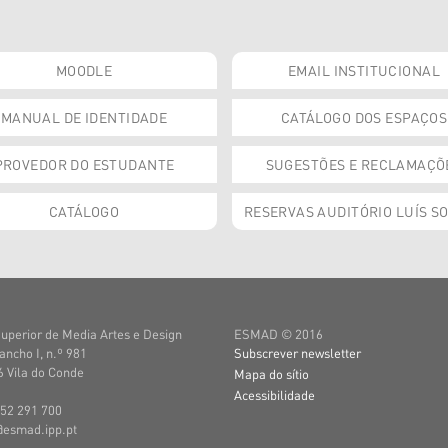
MOODLE
EMAIL INSTITUCIONAL
MANUAL DE IDENTIDADE
CATÁLOGO DOS ESPAÇOS
PROVEDOR DO ESTUDANTE
SUGESTÕES E RECLAMAÇÕ
CATÁLOGO
RESERVAS AUDITÓRIO LUÍS S
uperior de Media Artes e Design
ESMAD © 2016
ancho I, n.º 981
Subscrever newsletter
 Vila do Conde
Mapa do sítio
Acessibilidade
252 291 700
@esmad.ipp.pt