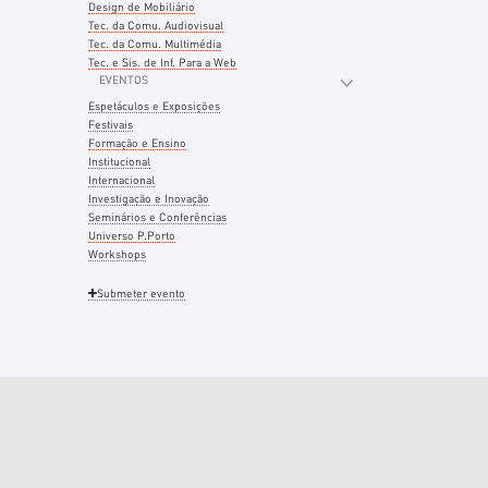
Design de Mobiliário
Tec. da Comu. Audiovisual
Tec. da Comu. Multimédia
Tec. e Sis. de Inf. Para a Web
EVENTOS
Espetáculos e Exposições
Festivais
Formação e Ensino
Institucional
Internacional
Investigação e Inovação
Seminários e Conferências
Universo P.Porto
Workshops
Submeter evento