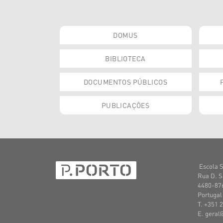
DOMUS
BIBLIOTECA
DOCUMENTOS PÚBLICOS
PUBLICAÇÕES
Escola S
Rua D. S
4480-876
Portugal
T. +351 
E. geral