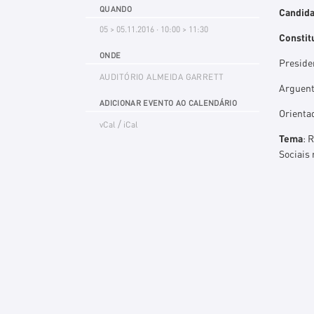
QUANDO
Candida
05 > 05.11.2016 · 10:00 > 11:30
Constit
ONDE
Preside
AUDITÓRIO ALMEIDA GARRETT
Arguent
ADICIONAR EVENTO AO CALENDÁRIO
Orientad
/
vCal
iCal
Tema
: 
Sociais