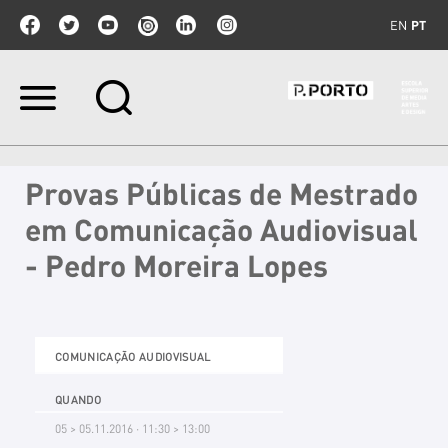
EN
PT
Ir
para
o
conteúdo.
|
Provas Públicas de Mestrado
Ir
para
em Comunicação Audiovisual
a
navegação
- Pedro Moreira Lopes
COMUNICAÇÃO AUDIOVISUAL
QUANDO
05 > 05.11.2016 · 11:30 > 13:00