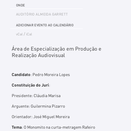
ONDE
AUDITÓRIO ALMEIDA GARRETT
ADICIONAR EVENTO AO CALENDÁRIO
/
vCal
iCal
Área de Especialização em Produção e
Realização Audiovisual
Candidato
: Pedro Moreira Lopes
Constituição do Jurí
:
Presidente: Cláudia Marisa
Arguente: Guilermina Pizarro
Orientador: José Miguel Moreira
Tema
: O Monomito na curta-metragem Rafeiro