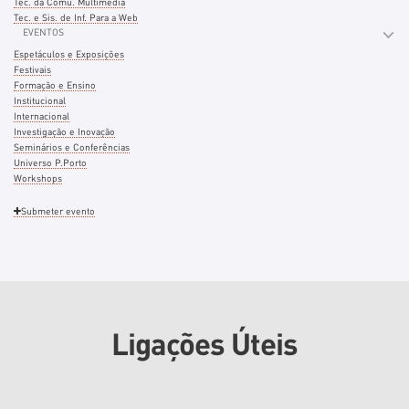
Tec. da Comu. Multimédia
Tec. e Sis. de Inf. Para a Web
EVENTOS
Espetáculos e Exposições
Festivais
Formação e Ensino
Institucional
Internacional
Investigação e Inovação
Seminários e Conferências
Universo P.Porto
Workshops
Submeter evento
Ligações Úteis