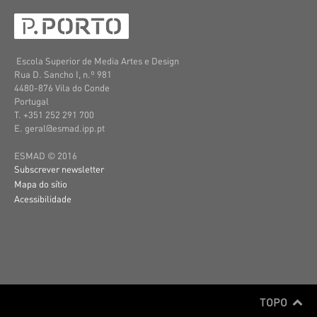
Escola Superior de Media Artes e Design
Rua D. Sancho I, n.º 981
4480-876 Vila do Conde
Portugal
T. +351 252 291 700
E. geral@esmad.ipp.pt
ESMAD © 2016
Subscrever newsletter
Mapa do sítio
Acessibilidade
TOPO