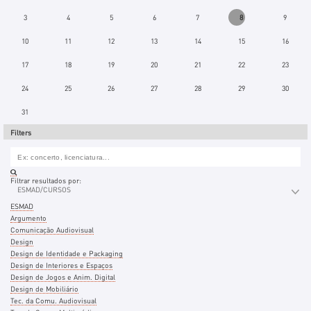
3
4
5
6
7
8
9
10
11
12
13
14
15
16
17
18
19
20
21
22
23
24
25
26
27
28
29
30
31
Filters
Filtrar resultados por:
ESMAD/CURSOS
ESMAD
Argumento
Comunicação Audiovisual
Design
Design de Identidade e Packaging
Design de Interiores e Espaços
Design de Jogos e Anim. Digital
Design de Mobiliário
Tec. da Comu. Audiovisual