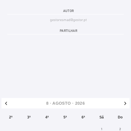
AUTOR
gestoresmad@gestor.pt
PARTILHAR
8
· AGOSTO · 2026
2ª
3ª
4ª
5ª
6ª
Sá
Do
Agosto
1
2