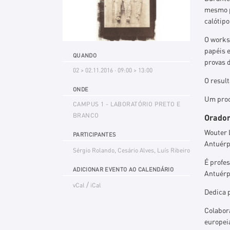
mesmo pr
calótipo
O works
papéis 
QUANDO
provas d
02 > 02.11.2016 · 09:00 > 13:00
O result
ONDE
Um proc
CAMPUS 1 - LABORATÓRIO PRETO E
BRANCO
Orador
Wouter 
PARTICIPANTES
Antuérp
Sérgio Rolando, Cesário Alves, Luís Ribeiro
É profes
ADICIONAR EVENTO AO CALENDÁRIO
Antuérp
/
vCal
iCal
Dedica p
Colabor
europei