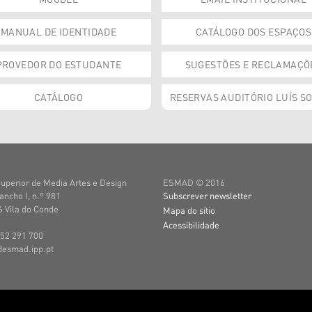
MANUAL DE IDENTIDADE
CATÁLOGO DOS ESPAÇOS
PROVEDOR DO ESTUDANTE
SUGESTÕES E RECLAMAÇÕ
CATÁLOGO
RESERVAS AUDITÓRIO LUÍS S
uperior de Media Artes e Design
ESMAD © 2016
ancho I, n.º 981
Subscrever newsletter
 Vila do Conde
Mapa do sítio
Acessibilidade
252 291 700
@esmad.ipp.pt