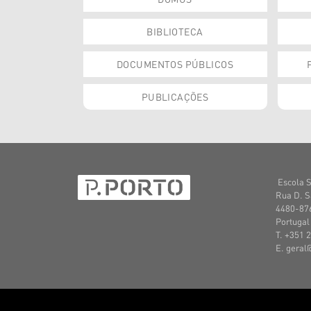
BIBLIOTECA
DOCUMENTOS PÚBLICOS
PUBLICAÇÕES
Escola S
Rua D. S
4480-876
Portugal
T. +351 
E. geral