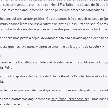
ocesso inventado e utilizado por Henri Fox Talbot na década de 40 do séc
, assim como o daguerreótipo, são os primeiros processos fotográficos.
hop possui um caráter prático. Os estudantes irão produzir os seus próp
emulsionados (com recurso a Nitrato de prata e tiossulfato de sódio) bem
e contacto através de negativos e torna-los positivos através de luz Ultra 
ado será uma prova a sépia, devidamente fixada e lavada após a exposição
esso que nos leva numa viagem ao encontro da fotografia do século XIX.
:
Lambrechts trabalhou com fotógrafo freelancer e guia no Museu de Fotogr
ia (FoMu).
sor de Fotografia e de História da Arte na Karel de Groote University e En
ia.
arte do seu processo de investigação aos processos fotográficos do sécul
a com a plataforma daguerreobase
http://daguerreobase.org)
, uma base 
a de daguerreótipos