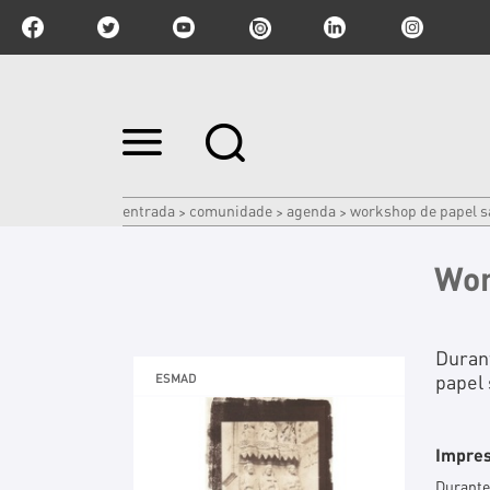
Ir
para
o
conteúdo.
|
entrada
comunidade
agenda
workshop de papel s
>
>
>
Ir
para
a
Wor
navegação
Duran
papel 
ESMAD
Impres
Durante