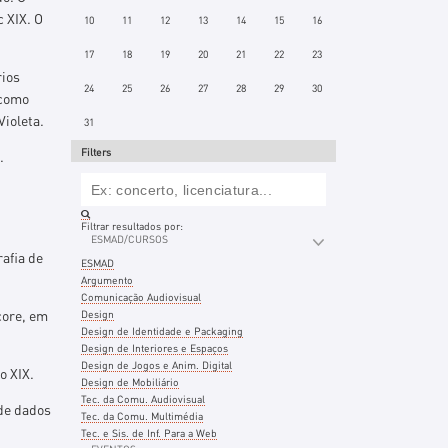
 XIX. O
10
11
12
13
14
15
16
17
18
19
20
21
22
23
rios
24
25
26
27
28
29
30
 como
Violeta.
31
Filters
.
Filtrar resultados por:
ESMAD/CURSOS
afia de
ESMAD
Argumento
Comunicação Audiovisual
core, em
Design
Design de Identidade e Packaging
Design de Interiores e Espaços
Design de Jogos e Anim. Digital
o XIX.
Design de Mobiliário
Tec. da Comu. Audiovisual
de dados
Tec. da Comu. Multimédia
Tec. e Sis. de Inf. Para a Web