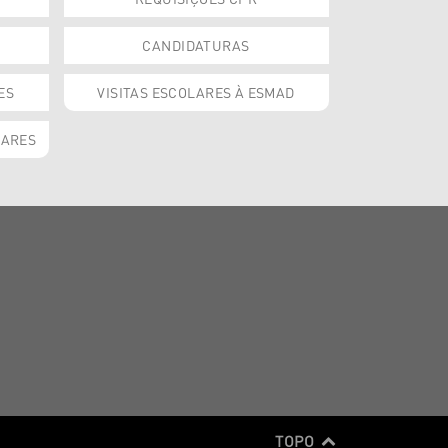
CANDIDATURAS
ES
VISITAS ESCOLARES À ESMAD
OARES
TOPO