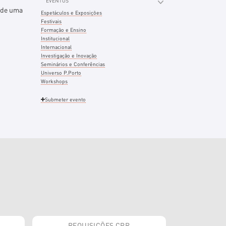
EVENTOS
 de uma
Espetáculos e Exposições
Festivais
Formação e Ensino
Institucional
Internacional
Investigação e Inovação
Seminários e Conferências
Universo P.Porto
Workshops
Submeter evento
REQUISIÇÕES CPR