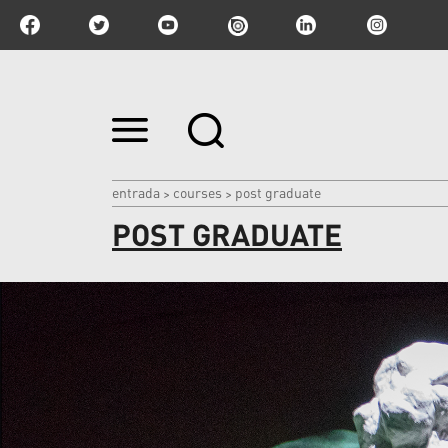
Ir
para
o
conteúdo.
|
entrada
courses
post graduate
>
>
Ir
POST GRADUATE
para
a
navegação