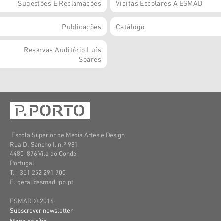
Sugestões E Reclamações
Visitas Escolares À ESMAD
Publicações
Catálogo
Reservas Auditório Luís
Soares
Escola Superior de Media Artes e Design
Rua D. Sancho I, n.º 981
4480-876 Vila do Conde
Portugal
T. +351 252 291 700
E. geral@esmad.ipp.pt
ESMAD © 2016
Subscrever newsletter
Mapa do sítio