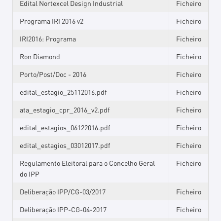
Edital Nortexcel Design Industrial
Ficheiro
Programa IRI 2016 v2
Ficheiro
IRI2016: Programa
Ficheiro
Ron Diamond
Ficheiro
Porto/Post/Doc - 2016
Ficheiro
edital_estagio_25112016.pdf
Ficheiro
ata_estagio_cpr_2016_v2.pdf
Ficheiro
edital_estagios_06122016.pdf
Ficheiro
edital_estagios_03012017.pdf
Ficheiro
Regulamento Eleitoral para o Concelho Geral
Ficheiro
do IPP
Deliberação IPP/CG-03/2017
Ficheiro
Deliberação IPP-CG-04-2017
Ficheiro