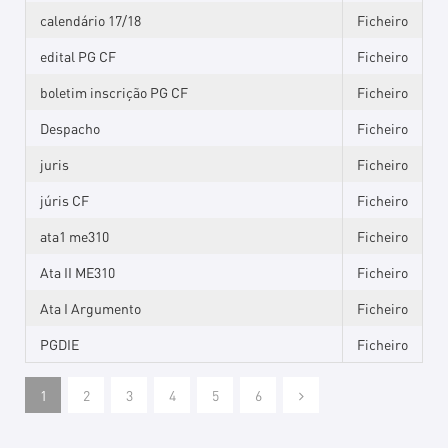
calendário 17/18
Ficheiro
edital PG CF
Ficheiro
boletim inscrição PG CF
Ficheiro
Despacho
Ficheiro
juris
Ficheiro
júris CF
Ficheiro
ata1 me310
Ficheiro
Ata II ME310
Ficheiro
Ata I Argumento
Ficheiro
PGDIE
Ficheiro
1
2
3
4
5
6