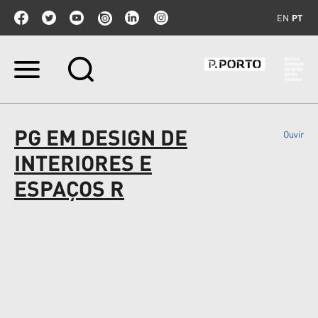
EN
PT
Ir
para
o
conteúdo.
|
PG EM DESIGN DE
Ouvir
Ir
para
INTERIORES E
a
navegação
ESPAÇOS R