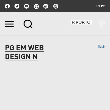
EN
PT
Ir
para
o
conteúdo.
|
PG EM WEB
Ouvir
Ir
para
DESIGN N
a
navegação