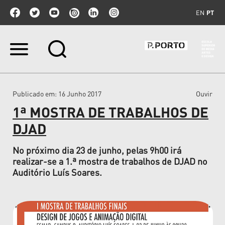
EN
PT
Ir
para
o
conteúdo.
|
Publicado em
: 16 Junho 2017
Ouvir
Ir
para
1ª MOSTRA DE TRABALHOS DE
a
navegação
DJAD
No próximo dia 23 de junho, pelas 9h00 irá
realizar-se a 1.ª mostra de trabalhos de DJAD no
Auditório Luís Soares.