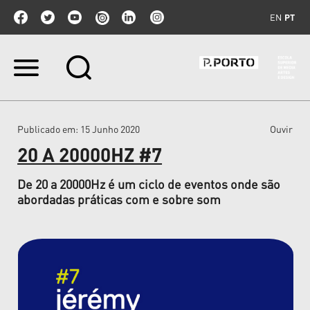
EN
PT
Ir
para
o
conteúdo.
|
Publicado em
: 15 Junho 2020
Ouvir
Ir
para
20 A 20000HZ #7
a
navegação
De 20 a 20000Hz é um ciclo de eventos onde são
abordadas práticas com e sobre som