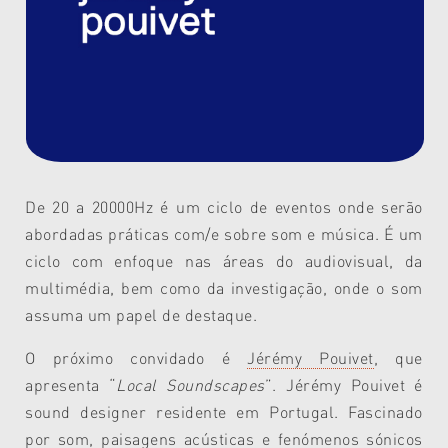
De 20 a 20000Hz é um ciclo de eventos onde serão
abordadas práticas com/e sobre som e música. É um
ciclo com enfoque nas áreas do audiovisual, da
multimédia, bem como da investigação, onde o som
assuma um papel de destaque.
O próximo convidado é
Jérémy Pouivet
, que
apresenta “
Local Soundscapes
”. Jérémy Pouivet é
sound designer residente em Portugal.
Fascinado
por som, paisagens acústicas e fenómenos sónicos