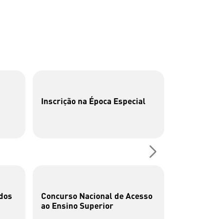
Inscrição na Época Especial
P26 | Cen
Fotografia
dos
Concurso Nacional de Acesso
Cata-bits
ao Ensino Superior
brincar c