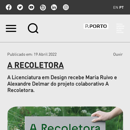
EN
PT
Ir
para
o
conteúdo.
|
Publicado em
: 19 Abril 2022
Ouvir
Ir
para
A RECOLETORA
a
navegação
A Licenciatura em Design recebe Maria Ruivo e
Alexandre Delmar do projeto colaborativo A
Recoletora.