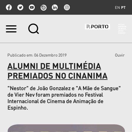
EN
PT
Ir
para
o
conteúdo.
|
Publicado em
: 06 Dezembro 2019
Ouvir
Ir
para
ALUMNI DE MULTIMÉDIA
a
navegação
PREMIADOS NO CINANIMA
"Nestor" de João Gonzalez e "A Mãe de Sangue"
de Vier Nev foram premiados no Festival
Internacional de Cinema de Animação de
Espinho.