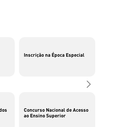
Inscrição na Época Especial
P26 | Cen
Fotografia
dos
Concurso Nacional de Acesso
Cata-bits
ao Ensino Superior
brincar c