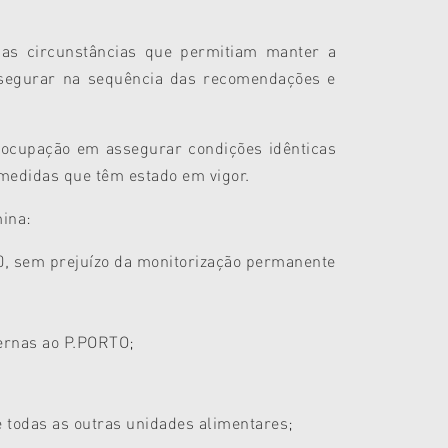
as circunstâncias que permitiam manter a
assegurar na sequência das recomendações e
reocupação em assegurar condições idênticas
medidas que têm estado em vigor.
mina:
20, sem prejuízo da monitorização permanente
ernas ao P.PORTO;
 todas as outras unidades alimentares;