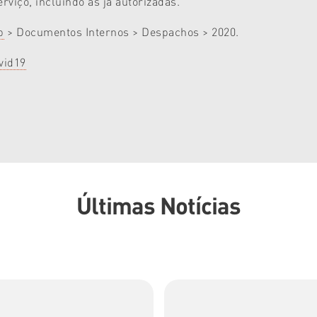
viço, incluindo as já autorizadas.
p
> Documentos Internos > Despachos > 2020.
ovid19
Últimas Notícias