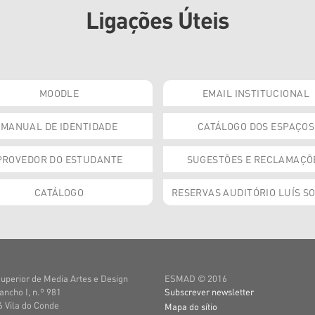
Ligações Úteis
MOODLE
EMAIL INSTITUCIONAL
MANUAL DE IDENTIDADE
CATÁLOGO DOS ESPAÇOS
PROVEDOR DO ESTUDANTE
SUGESTÕES E RECLAMAÇÕ
CATÁLOGO
RESERVAS AUDITÓRIO LUÍS S
uperior de Media Artes e Design
ESMAD © 2016
ancho I, n.º 981
Subscrever newsletter
 Vila do Conde
Mapa do sítio