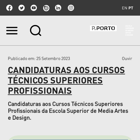
EN
PT
Ir
para
o
conteúdo.
|
Publicado em
: 25 Setembro 2023
Ouvir
Ir
para
CANDIDATURAS AOS CURSOS
a
navegação
TÉCNICOS SUPERIORES
PROFISSIONAIS
Candidaturas aos Cursos Técnicos Superiores
Profissionais da Escola Superior de Media Artes
e Design.