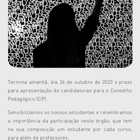
Termina amanhã, dia 26 de outubro de 2023 o prazo
para apresentação de candidaturas para o Conselho
Pedagógico (CP).
Sensibilizamos os nossos estudantes e relembramos
a importância da participação neste órgão, que tem
na sua composição um estudante por cada curso,
para além de professores.