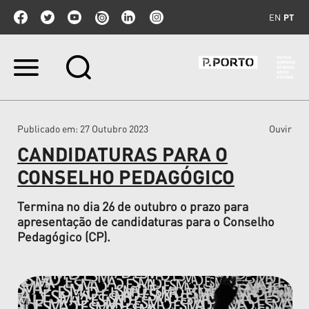
EN
PT
Ir
para
o
conteúdo.
|
Publicado em
: 27 Outubro 2023
Ouvir
Ir
para
CANDIDATURAS PARA O
a
navegação
CONSELHO PEDAGÓGICO
Termina no dia 26 de outubro o prazo para
apresentação de candidaturas para o Conselho
Pedagógico (CP).