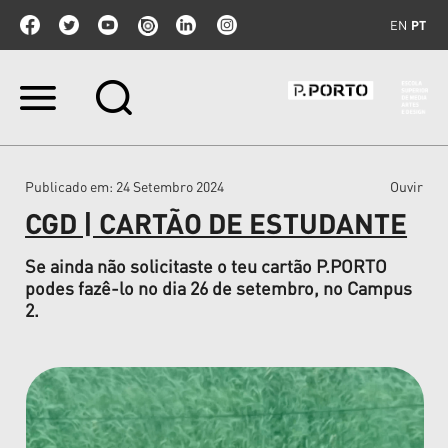
EN
PT
Ir
para
o
conteúdo.
|
Publicado em
: 24 Setembro 2024
Ouvir
Ir
para
CGD | CARTÃO DE ESTUDANTE
a
navegação
Se ainda não solicitaste o teu cartão P.PORTO
podes fazê-lo no dia 26 de setembro, no Campus
2.