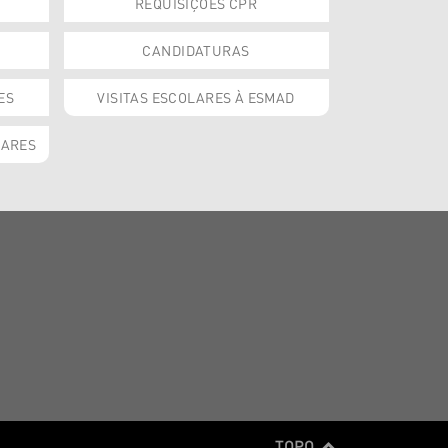
REQUISIÇÕES CPR
CANDIDATURAS
ES
VISITAS ESCOLARES À ESMAD
OARES
TOPO