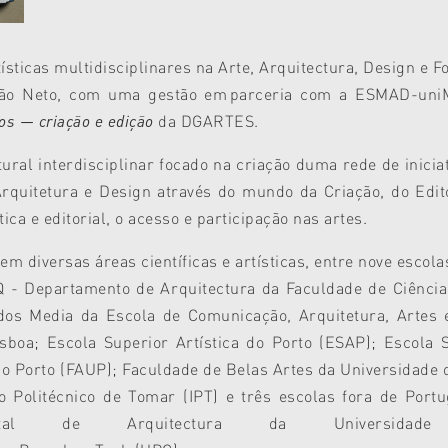
sticas multidisciplinares na Arte, Arquitectura, Design e Fo
o Neto, com uma gestão em parceria com a ESMAD-uniMA
tos — criação e edição
da DGARTES.
ral interdisciplinar focado na criação duma rede de iniciati
Arquitetura e Design através do mundo da Criação, do Edito
tica e editorial, o acesso e participação nas artes.
m diversas áreas científicas e artísticas, entre nove escola
 - Departamento de Arquitectura da Faculdade de Ciência
s Media da Escola de Comunicação, Arquitetura, Artes e
boa; Escola Superior Artística do Porto (ESAP); Escola
o Porto (FAUP); Faculdade de Belas Artes da Universidade d
o Politécnico de Tomar (IPT) e três escolas fora de Portug
mental de Arquitectura da Universi