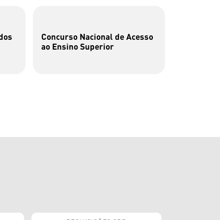
dos
Concurso Nacional de Acesso
Cata-bits
ao Ensino Superior
brincar c