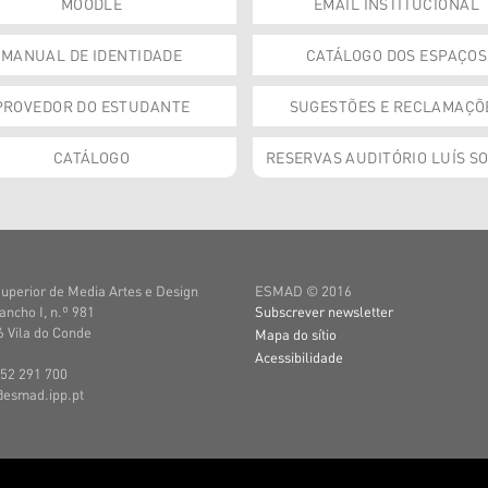
MOODLE
EMAIL INSTITUCIONAL
MANUAL DE IDENTIDADE
CATÁLOGO DOS ESPAÇOS
PROVEDOR DO ESTUDANTE
SUGESTÕES E RECLAMAÇÕ
CATÁLOGO
RESERVAS AUDITÓRIO LUÍS S
uperior de Media Artes e Design
ESMAD © 2016
ancho I, n.º 981
Subscrever newsletter
 Vila do Conde
Mapa do sítio
Acessibilidade
252 291 700
@esmad.ipp.pt