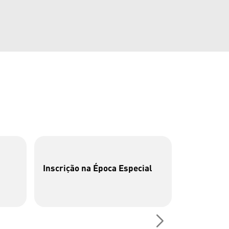
Inscrição na Época Especial
P26 | Cen
Fotografia