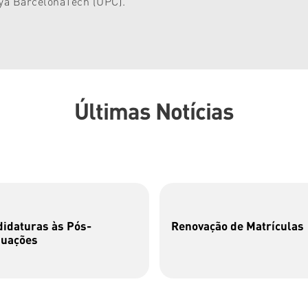
nya BarcelonaTech (UPC).
Últimas Notícias
idaturas às Pós-
Renovação de Matrículas
duações