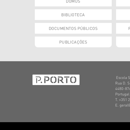
DOMUS
BIBLIOTECA
DOCUMENTOS PÚBLICOS
PUBLICAÇÕES
Escola S
Rua D. S
4480-876
Portugal
T. +351 
E. geral