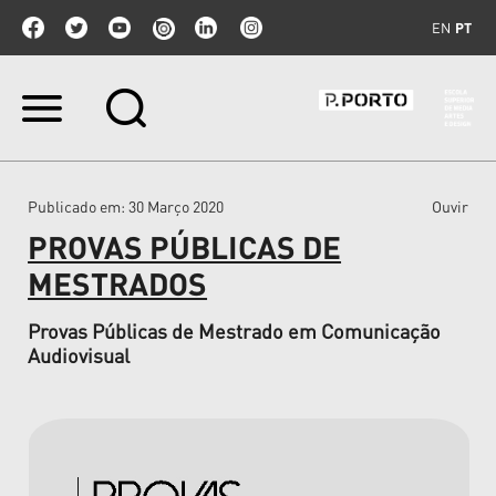
EN
PT
Ir
para
o
conteúdo.
|
Publicado em
: 30 Março 2020
Ouvir
Ir
para
PROVAS PÚBLICAS DE
a
navegação
MESTRADOS
Provas Públicas de Mestrado em Comunicação
Audiovisual