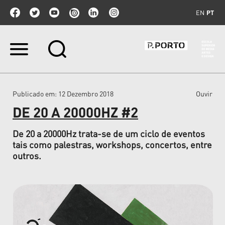
EN
PT
Ir
para
o
conteúdo.
|
Publicado em
: 12 Dezembro 2018
Ouvir
Ir
para
DE 20 A 20000HZ #2
a
navegação
De 20 a 20000Hz trata-se de um ciclo de eventos
tais como palestras, workshops, concertos, entre
outros.