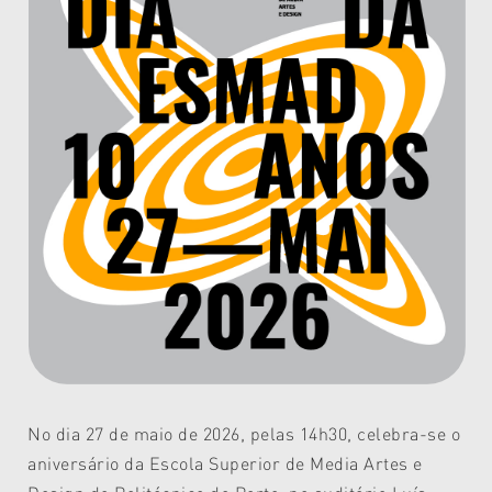
No dia 27 de maio de 2026, pelas 14h30, celebra-se o
aniversário da Escola Superior de Media Artes e