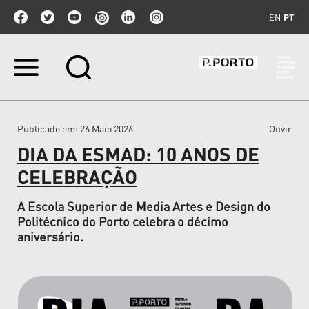
EN
PT
Ir
para
o
conteúdo.
|
Publicado em
: 26 Maio 2026
Ouvir
Ir
para
DIA DA ESMAD: 10 ANOS DE
a
navegação
CELEBRAÇÃO
A Escola Superior de Media Artes e Design do
Politécnico do Porto celebra o décimo
aniversário.