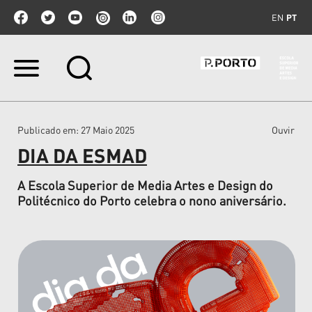
EN
PT
Ir
para
o
conteúdo.
|
Publicado em
: 27 Maio 2025
Ouvir
Ir
para
DIA DA ESMAD
a
navegação
A Escola Superior de Media Artes e Design do
Politécnico do Porto celebra o nono aniversário.