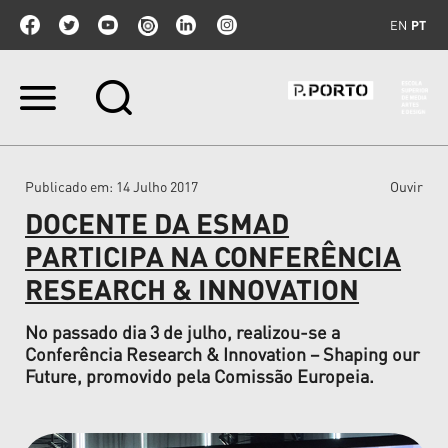
EN
PT
Ir
para
o
conteúdo.
|
Publicado em
: 14 Julho 2017
Ouvir
Ir
para
DOCENTE DA ESMAD
a
navegação
PARTICIPA NA CONFERÊNCIA
RESEARCH & INNOVATION
No passado dia 3 de julho, realizou-se a
Conferência Research & Innovation – Shaping our
Future, promovido pela Comissão Europeia.