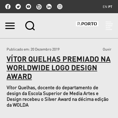
EN
PT
Ir
para
o
conteúdo.
|
Publicado em
: 20 Dezembro 2019
Ouvir
Ir
para
VÍTOR QUELHAS PREMIADO NA
a
navegação
WORLDWIDE LOGO DESIGN
AWARD
Vítor Quelhas, docente do departamento de
design da Escola Superior de Media Artes e
Design recebeu o Silver Award na décima edição
da WOLDA