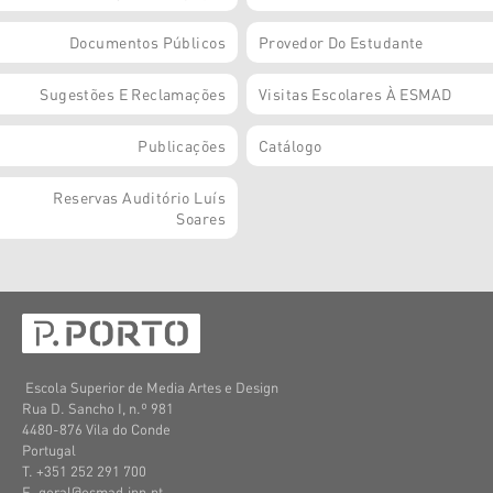
Documentos Públicos
Provedor Do Estudante
Sugestões E Reclamações
Visitas Escolares À ESMAD
Publicações
Catálogo
Reservas Auditório Luís
Soares
Escola Superior de Media Artes e Design
Rua D. Sancho I, n.º 981
4480-876 Vila do Conde
Portugal
T. +351 252 291 700
E. geral@esmad.ipp.pt