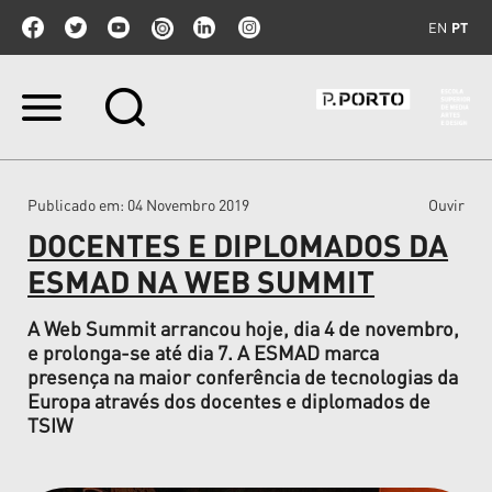
EN
PT
Ir
para
o
conteúdo.
|
Publicado em
: 04 Novembro 2019
Ouvir
Ir
para
DOCENTES E DIPLOMADOS DA
a
navegação
ESMAD NA WEB SUMMIT
A Web Summit arrancou hoje, dia 4 de novembro,
e prolonga-se até dia 7. A ESMAD marca
presença na maior conferência de tecnologias da
Europa através dos docentes e diplomados de
TSIW