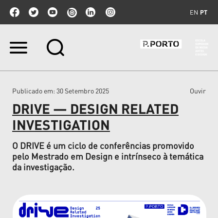
EN
PT
Ir
para
o
conteúdo.
|
Publicado em
: 30 Setembro 2025
Ouvir
Ir
para
DRIVE — DESIGN RELATED
a
navegação
INVESTIGATION
O DRIVE é um ciclo de conferências promovido
pelo Mestrado em Design e intrínseco à temática
da investigação.