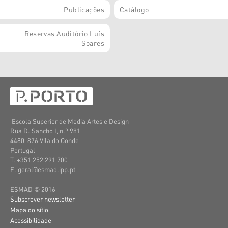
Publicações
Catálogo
Reservas Auditório Luís
Soares
Escola Superior de Media Artes e Design
Rua D. Sancho I, n.º 981
4480-876 Vila do Conde
Portugal
T. +351 252 291 700
E. geral@esmad.ipp.pt
ESMAD © 2016
Subscrever newsletter
Mapa do sítio
Acessibilidade