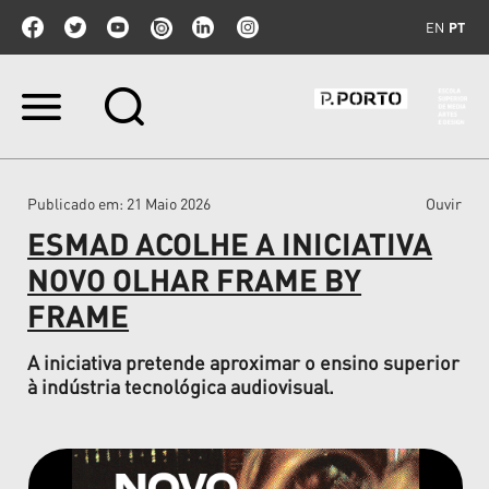
EN
PT
Ir
para
o
conteúdo.
|
Publicado em
: 21 Maio 2026
Ouvir
Ir
para
ESMAD ACOLHE A INICIATIVA
a
navegação
NOVO OLHAR FRAME BY
FRAME
A iniciativa pretende aproximar o ensino superior
à indústria tecnológica audiovisual.