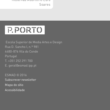
Soares
Escola Superior de Media Artes e Design
Rua D. Sancho I, n.º 981
4480-876 Vila do Conde
Portugal
T. +351 252 291 700
E. geral@esmad.ipp.pt
ESMAD © 2016
Subscrever newsletter
Mapa do sítio
Acessibilidade