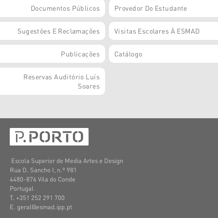
Documentos Públicos
Provedor Do Estudante
Sugestões E Reclamações
Visitas Escolares À ESMAD
Publicações
Catálogo
Reservas Auditório Luís
Soares
Escola Superior de Media Artes e Design
Rua D. Sancho I, n.º 981
4480-876 Vila do Conde
Portugal
T. +351 252 291 700
E. geral@esmad.ipp.pt