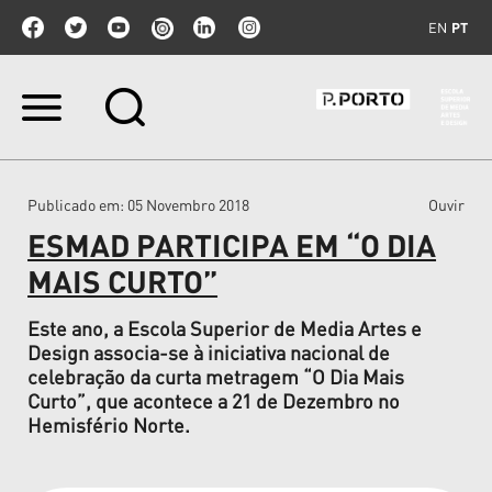
EN
PT
Ir
para
o
conteúdo.
|
Publicado em
: 05 Novembro 2018
Ouvir
Ir
para
ESMAD PARTICIPA EM “O DIA
a
navegação
MAIS CURTO”
Este ano, a Escola Superior de Media Artes e
Design associa-se à iniciativa nacional de
celebração da curta metragem “O Dia Mais
Curto”, que acontece a 21 de Dezembro no
Hemisfério Norte.