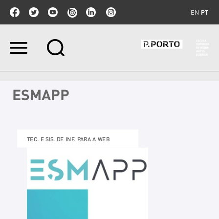
EN
PT
Ir
para
o
conteúdo.
|
ESMAPP
Ir
para
a
navegação
TEC. E SIS. DE INF. PARA A WEB