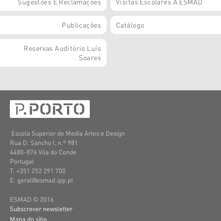
Sugestões E Reclamações
Visitas Escolares À ESMAD
Publicações
Catálogo
Reservas Auditório Luís
Soares
Escola Superior de Media Artes e Design
Rua D. Sancho I, n.º 981
4480-876 Vila do Conde
Portugal
T. +351 252 291 700
E. geral@esmad.ipp.pt
ESMAD © 2016
Subscrever newsletter
Mapa do sítio