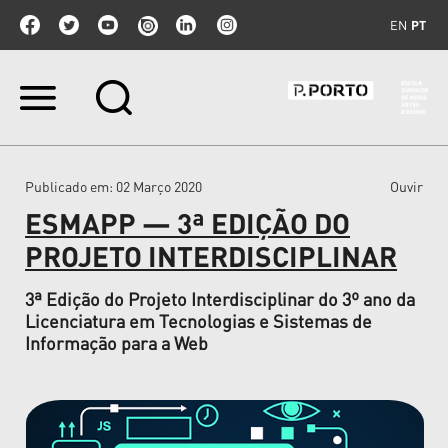
EN
PT
Ir
para
o
conteúdo.
|
Publicado em
: 02 Março 2020
Ouvir
Ir
para
ESMAPP — 3ª EDIÇÃO DO
a
navegação
PROJETO INTERDISCIPLINAR
3ª Edição do Projeto Interdisciplinar do 3º ano da
Licenciatura em Tecnologias e Sistemas de
Informação para a Web