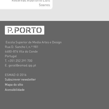
Soares
Escola Superior de Media Artes e Design
Rua D. Sancho I, n.º 981
4480-876 Vila do Conde
Portugal
T. +351 252 291 700
E. geral@esmad.ipp.pt
ESMAD © 2016
Subscrever newsletter
Mapa do sítio
Acessibilidade