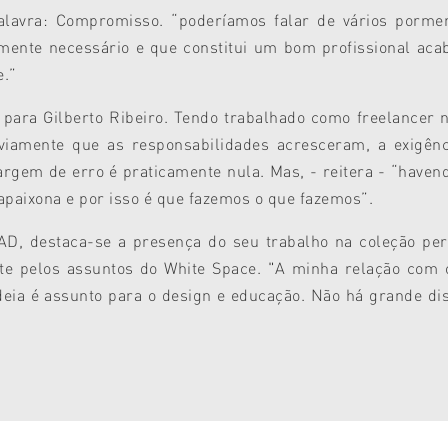
lavra: Compromisso. “poderíamos falar de vários pormenor
almente necessário e que constitui um bom profissional a
e.”
ra Gilberto Ribeiro. Tendo trabalhado como freelancer no
bviamente que as responsabilidades acresceram, a exigê
gem de erro é praticamente nula. Mas, - reitera - “haven
 apaixona e por isso é que fazemos o que fazemos”.
AD, destaca-se a presença do seu trabalho na coleção p
e pelos assuntos do White Space. "A minha relação com o
eia é assunto para o design e educação. Não há grande dist