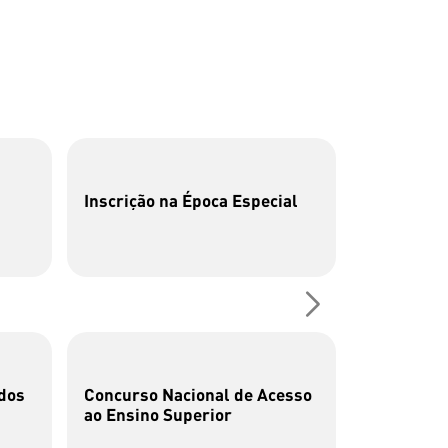
Inscrição na Época Especial
P26 | Cen
Fotografia
dos
Concurso Nacional de Acesso
Cata-bits
ao Ensino Superior
brincar c