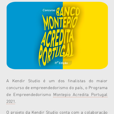
A Kendir Studio é um dos finalistas do maior
concurso de empreendedorismo do país, o Programa
de Empreendedorismo
Montepio Acredita Portugal
2021
.
O projeto da Kendir Studio conta com a colaboração