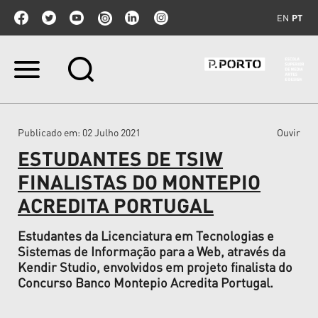
EN
PT
Ir
para
o
conteúdo.
|
Publicado em
: 02 Julho 2021
Ouvir
Ir
para
ESTUDANTES DE TSIW
a
navegação
FINALISTAS DO MONTEPIO
ACREDITA PORTUGAL
Estudantes da Licenciatura em Tecnologias e
Sistemas de Informação para a Web, através da
Kendir Studio, envolvidos em projeto finalista do
Concurso Banco Montepio Acredita Portugal.