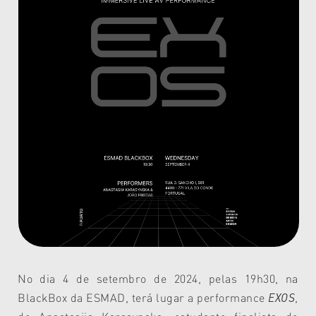
No dia 4 de setembro de 2024, pelas 19h30, na
BlackBox da ESMAD, terá lugar a performance
EXOS
,