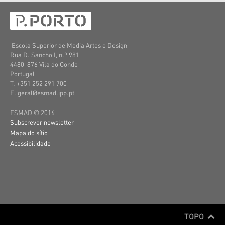
Escola Superior de Media Artes e Design
Rua D. Sancho I, n.º 981
4480-876 Vila do Conde
Portugal
T. +351 252 291 700
E. geral@esmad.ipp.pt
ESMAD © 2016
Subscrever newsletter
Mapa do sítio
Acessibilidade
TOPO