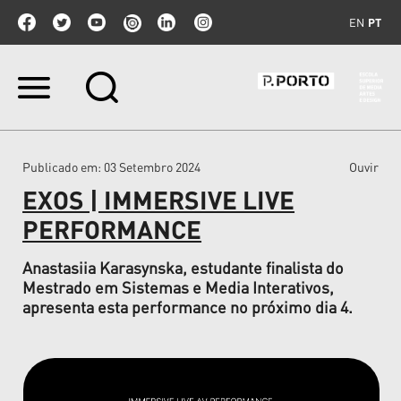
EN
PT
Ir
para
o
conteúdo.
|
Publicado em
: 03 Setembro 2024
Ouvir
Ir
para
EXOS | IMMERSIVE LIVE
a
navegação
PERFORMANCE
Anastasiia Karasynska, estudante finalista do
Mestrado em Sistemas e Media Interativos,
apresenta esta performance no próximo dia 4.