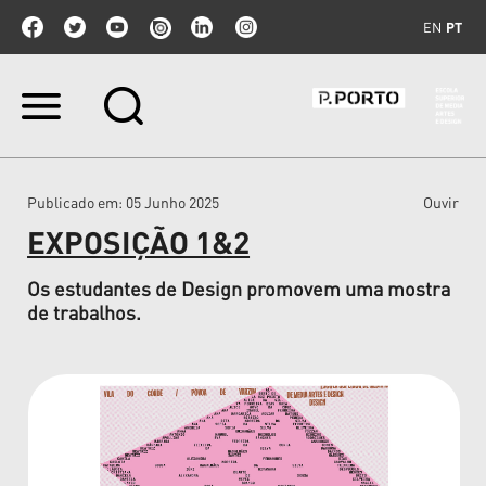
EN
PT
Ir
para
o
conteúdo.
|
Publicado em
: 05 Junho 2025
Ouvir
Ir
para
EXPOSIÇÃO 1&2
a
navegação
Os estudantes de Design promovem uma mostra
de trabalhos.