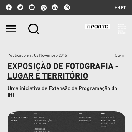
EN
PT
Ir
para
o
conteúdo.
|
Publicado em
: 02 Novembro 2016
Ouvir
Ir
para
EXPOSIÇÃO DE FOTOGRAFIA -
a
navegação
LUGAR E TERRITÓRIO
Uma iniciativa de Extensão da Programação do
IRI