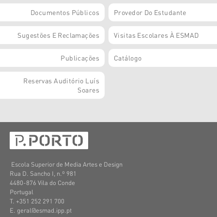
Documentos Públicos
Provedor Do Estudante
Sugestões E Reclamações
Visitas Escolares À ESMAD
Publicações
Catálogo
Reservas Auditório Luís
Soares
Escola Superior de Media Artes e Design
Rua D. Sancho I, n.º 981
4480-876 Vila do Conde
Portugal
T. +351 252 291 700
E. geral@esmad.ipp.pt