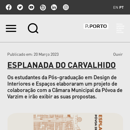
EN
PT
Ir
para
o
conteúdo.
|
Publicado em
: 20 Março 2023
Ouvir
Ir
para
ESPLANADA DO CARVALHIDO
a
navegação
Os estudantes da Pós-graduação em Design de
Interiores e Espaços elaboraram um projeto de
colaboração com a Câmara Municipal da Póvoa de
Varzim e irão exibir as suas propostas.