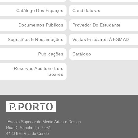
Catálogo Dos Espaços
Candidaturas
Documentos Públicos
Provedor Do Estudante
Sugestões E Reclamações
Visitas Escolares À ESMAD
Publicações
Catálogo
Reservas Auditório Luís
Soares
Escola Superior de Media Artes e Design
Rua D. Sancho I, n.º 981
4480-876 Vila do Conde