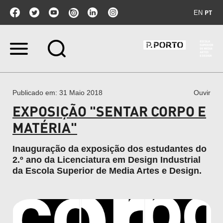
PT
EN
Ir
para
o
conteúdo.
|
Ir
Publicado em
: 31 Maio 2018
Ouvir
para
a
EXPOSIÇÃO "SENTAR CORPO E
navegação
MATÉRIA"
Inauguração da exposição dos estudantes do
2.º ano da Licenciatura em Design Industrial
da Escola Superior de Media Artes e Design.