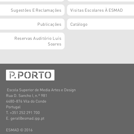
Sugestões E Reclamações
Visitas Escolares À ESMAD
Publicações
Catálogo
Reservas Auditório Luís
Soares
Escola Superior de Media Artes e Design
Rua D. Sancho I, n.º 981
4480-876 Vila do Conde
Portugal
T. +351 252 291 700
E. geral@esmad.ipp.pt
ESMAD © 2016