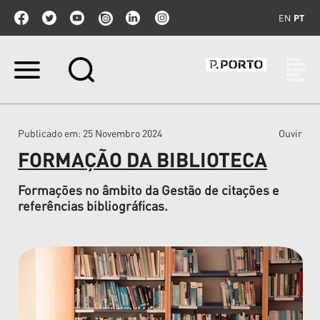
EN
PT
Ir
para
o
conteúdo.
|
Publicado em
: 25 Novembro 2024
Ouvir
Ir
para
FORMAÇÃO DA BIBLIOTECA
a
navegação
Formações no âmbito da Gestão de citações e
referências bibliográficas.