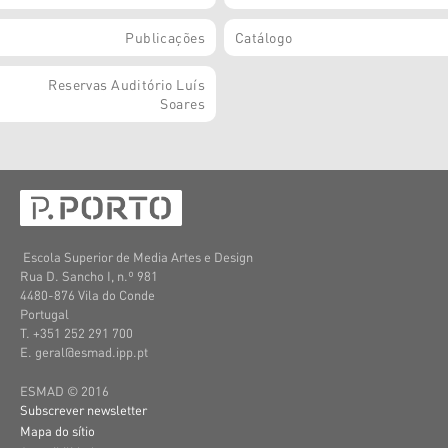
Publicações
Catálogo
Reservas Auditório Luís
Soares
Escola Superior de Media Artes e Design
Rua D. Sancho I, n.º 981
4480-876 Vila do Conde
Portugal
T. +351 252 291 700
E. geral@esmad.ipp.pt
ESMAD © 2016
Subscrever newsletter
Mapa do sítio