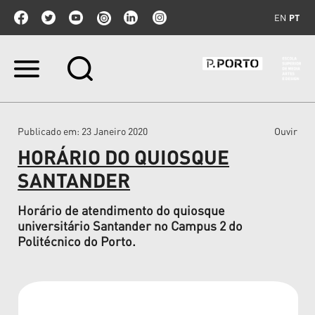
EN
PT
Ir
para
o
conteúdo.
|
Publicado em
: 23 Janeiro 2020
Ouvir
Ir
para
HORÁRIO DO QUIOSQUE
a
navegação
SANTANDER
Horário de atendimento do quiosque
universitário Santander no Campus 2 do
Politécnico do Porto.