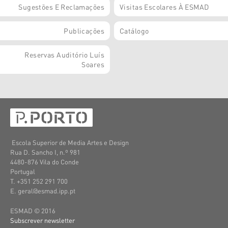
Sugestões E Reclamações
Visitas Escolares À ESMAD
Publicações
Catálogo
Reservas Auditório Luís
Soares
Escola Superior de Media Artes e Design
Rua D. Sancho I, n.º 981
4480-876 Vila do Conde
Portugal
T. +351 252 291 700
E. geral@esmad.ipp.pt
ESMAD © 2016
Subscrever newsletter