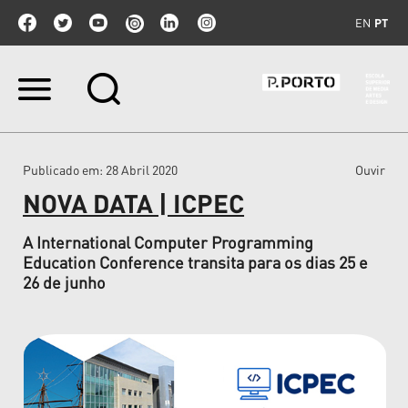
EN
PT
Ir
para
o
conteúdo.
|
Publicado em
: 28 Abril 2020
Ouvir
Ir
para
NOVA DATA | ICPEC
a
navegação
A International Computer Programming
Education Conference transita para os dias 25 e
26 de junho