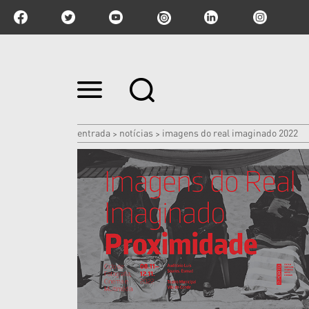
Ir
para
o
conteúdo.
|
entrada
notícias
imagens do real imaginado 2022
>
>
Ir
para
a
navegação