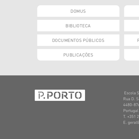
DOMUS
BIBLIOTECA
DOCUMENTOS PÚBLICOS
PUBLICAÇÕES
Escola S
Rua D. S
4480-876
Portugal
T. +351 
E. geral