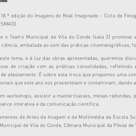
 18.ª edição do Imagens do Real Imaginado - Ciclo de Foto
(ESMAD).
 e o Teatro Municipal de Vila do Conde (sala 2) promove
da ciência, embalada ao som das práticas cinematográficas, fo
este tema, e à luz das obras apresentadas, queremos discu
sos de criação com as práticas consolidadas, refletindo 
s de afastamento. É sobre esta troca que propomos uma cons
issionais que este ano nos presenteiam e contaminam, dando 
 em workshops, assistir a masterclasses, mesas redondas, p
ance interativa e da comunicação científica.
amentos de Artes da Imagem e de Multimédia da Escola Sup
Municipal de Vila do Conde, Câmara Municipal da Póvoa de 