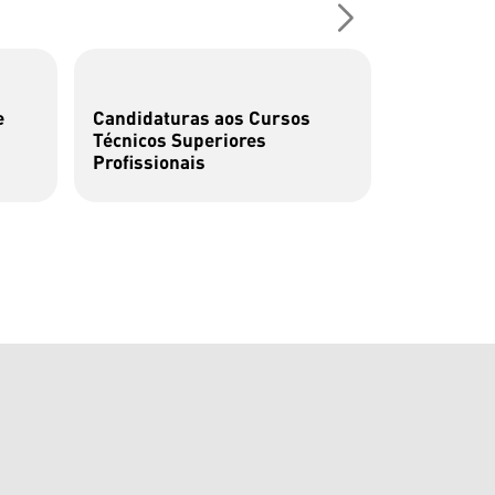
e
Candidaturas aos Cursos
Navegando
Técnicos Superiores
Confluênci
Profissionais
Mar