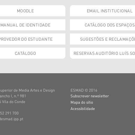
MOODLE
EMAIL INSTITUCIONAL
MANUAL DE IDENTIDADE
CATÁLOGO DOS ESPAÇOS
PROVEDOR DO ESTUDANTE
SUGESTÕES E RECLAMAÇÕ
CATÁLOGO
RESERVAS AUDITÓRIO LUÍS S
uperior de Media Artes e Design
ESMAD © 2016
ancho I, n.º 981
Subscrever newsletter
 Vila do Conde
Mapa do sítio
Acessibilidade
252 291 700
@esmad.ipp.pt